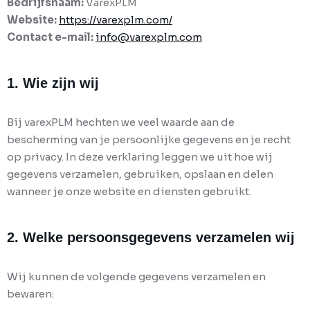
Bedrijfsnaam:
VarexPLM
SAP Recipe Development
Website:
https://varexplm.com/
Contact e-mail:
info@varexplm.com
1. Wie zijn wij
Bij varexPLM hechten we veel waarde aan de
bescherming van je persoonlijke gegevens en je recht
op privacy. In deze verklaring leggen we uit hoe wij
gegevens verzamelen, gebruiken, opslaan en delen
wanneer je onze website en diensten gebruikt.
2. Welke persoonsgegevens verzamelen wij
Wij kunnen de volgende gegevens verzamelen en
bewaren: