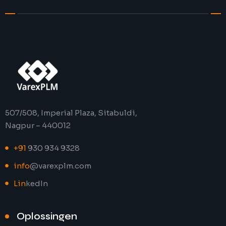
507/508, Imperial Plaza, Sitabuldi,
Nagpur – 440012
+91
930 934 9328
info
@varexplm.com
Lin
kedIn
Oplossingen