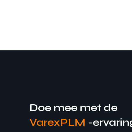
Doe mee met de
VarexPLM
-ervarin