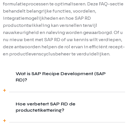
formulatieprocessen te optimaliseren. Deze FAQ-sectie
behandelt belangrijke functies, voordelen,
integratiemogelijkheden en hoe SAP RD
productontwikkeling kan versnellen terwijl
nauwkeurigheid en naleving worden gewaarborgd. Of u
nu nieuw bent met SAP RD of uw kennis wilt verdiepen,
deze antwoorden helpen de rol ervan in efficiënt recept-
en productlevenscyclusbeheer te verduidelijken.
Wat is SAP Recipe Development (SAP
RD)?
Hoe verbetert SAP RD de
SAP RD
is een oplossing die bedrijven
productetikettering?
helpt bij het efficiënt creëren, beheren en
optimaliseren van productrecepten,
formules en ingrediëntgegevens