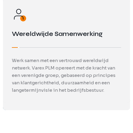
langetermijnvisie in het bedrijfsbestuur.
afdelingen, ter ondersteuning van uw volledige
unieke zakelijke behoeften en dagelijkse
productontwikkelingscyclus.
werkzaamheden.
Wereldwijde Samenwerking
Werk samen met een vertrouwd wereldwijd
netwerk. Varex PLM opereert met de kracht van
een verenigde groep, gebaseerd op principes
van klantgerichtheid, duurzaamheid en een
langetermijnvisie in het bedrijfsbestuur.
End-to-End Procesadvies