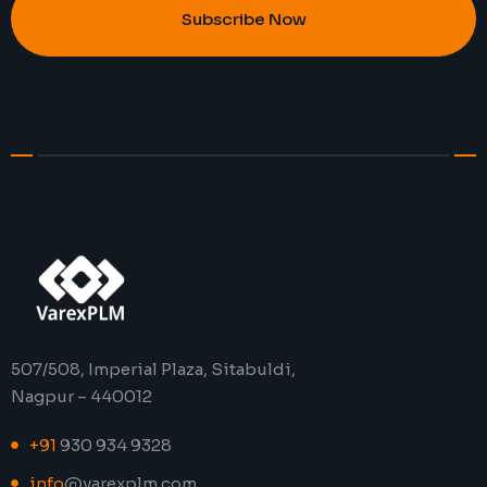
Subscribe Now
507/508, Imperial Plaza, Sitabuldi,
Nagpur – 440012
+91
930 934 9328
info
@varexplm.com