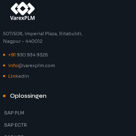
507/508, Imperial Plaza, Sitabuldi,
Nagpur – 440012
+91
930 934 9328
info
@varexplm.com
Lin
kedIn
Oplossingen
SAP PLM
SAP ECTR